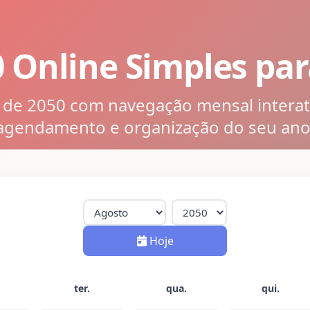
0 Online Simples pa
o de 2050 com navegação mensal interati
agendamento e organização do seu ano
Hoje