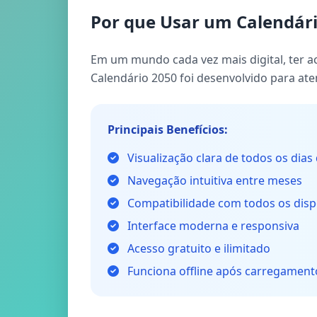
Por que Usar um Calendári
Em um mundo cada vez mais digital, ter ac
Calendário 2050 foi desenvolvido para a
Principais Benefícios:
Visualização clara de todos os dias
Navegação intuitiva entre meses
Compatibilidade com todos os disp
Interface moderna e responsiva
Acesso gratuito e ilimitado
Funciona offline após carregamento