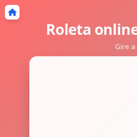
Roleta onlin
Gire a