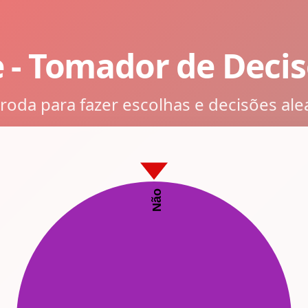
e - Tomador de Decis
 roda para fazer escolhas e decisões ale