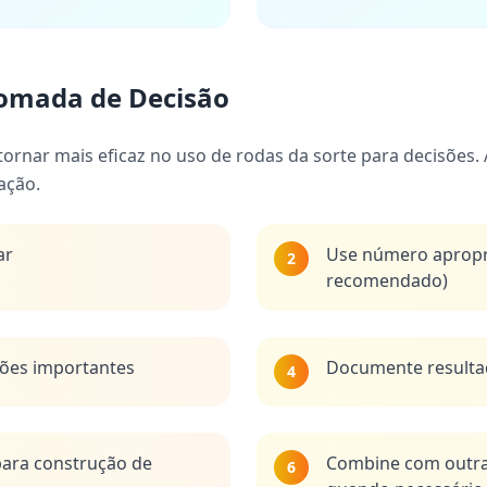
 Tomada de Decisão
 tornar mais eficaz no uso de rodas da sorte para decisõe
ação.
ar
Use número apropr
2
recomendado)
sões importantes
Documente resultad
4
ara construção de
Combine com outra
6