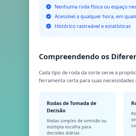
Nenhuma roda física ou espaço ne
Acessível a qualquer hora, em qual
Histórico rastreável e estatísticas
Compreendendo os Diferent
Cada tipo de roda da sorte serve a propós
ferramenta certa para suas necessidades
Rodas de Tomada de
R
Decisão
Ro
se
Rodas simples de sim/não ou
co
múltipla escolha para
decisões diárias.