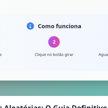
Como funciona
2
s
Clique no botão girar
Aguar
Aleatórias: O Guia Definitivo