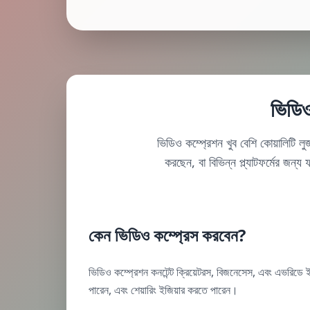
ভিডিও
ভিডিও কম্প্রেশন খুব বেশি কোয়ালিটি
করছেন, বা বিভিন্ন প্ল্যাটফর্মের জন্
কেন ভিডিও কম্প্রেস করবেন?
ভিডিও কম্প্রেশন কনটেন্ট ক্রিয়েটরস, বিজনেসেস, এবং এভরি
পারেন, এবং শেয়ারিং ইজিয়ার করতে পারেন।