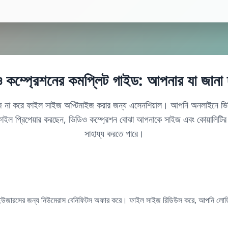
 কম্প্রেশনের কমপ্লিট গাইড: আপনার যা জানা
 লুজ না করে ফাইল সাইজ অপ্টিমাইজ করার জন্য এসেনশিয়াল। আপনি অনলাইনে ভি
য ফাইল প্রিপেয়ার করছেন, ভিডিও কম্প্রেশন বোঝা আপনাকে সাইজ এবং কোয়ালিটির ম
সাহায্য করতে পারে।
ডে ইউজারসের জন্য নিউমেরাস বেনিফিটস অফার করে। ফাইল সাইজ রিডিউস করে, আপনি লোড