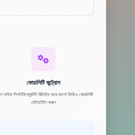
কোয়ালিটি কন্ট্রোল
ল সাইজ সিগনিফিক্যান্টলি রিডিউস করে ভালো ভিডিও কোয়ালিটি
মেইনটেইন করুন