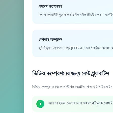
লসলেস কম্প্রেশন
কোনো কোয়ালিটি লুজ না করে ফাইল সাইজ রিডিউস করে। আর্কাইভ
স্পেশাল কম্প্রেশন
ইন্ডিভিজুয়াল ফ্রেমসের মধ্যে JPEG-এর মতো টেকনিকস ব্যবহার 
ভিডিও কম্প্রেশনের জন্য বেস্ট প্র্যাকটিস
ভিডিও কম্প্রেশন থেকে অপ্টিমাল রেজাল্টস পেতে এই গাইডলাই
আপনার ইউজ কেসের জন্য অ্যাপ্রোপ্রিয়েট কোয়ালি
1