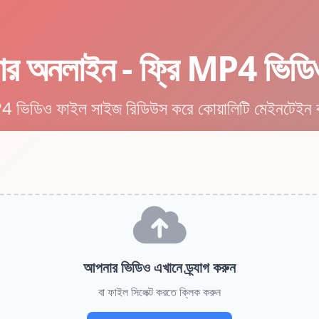
র অনলাইন - ফ্রি MP4 ভিডিও
 ভিডিও ফাইল সাইজ রিডিউস করে কোয়ালিটি মেইনটেইন 
আপনার ভিডিও এখানে ড্র্যাগ করুন
বা ফাইল সিলেক্ট করতে ক্লিক করুন