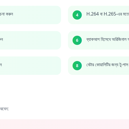
েচনা করুন
H.264 বা H.265-এর মতো ম
4
ুন
ব্যাকআপ হিসেবে অরিজিনাল ফ
6
ুন
বেটার কোয়ালিটির জন্য টু-পা
8
করবেন: