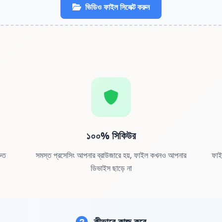
ভিডিও ফাইল সিলেক্ট করুন
১০০% সিকিউর
ুত
সমস্ত প্রসেসিং আপনার ব্রাউজারে হয়, ফাইল কখনও আপনার
ফাই
ডিভাইস ছাড়ে না
কীভাবে কাজ করে