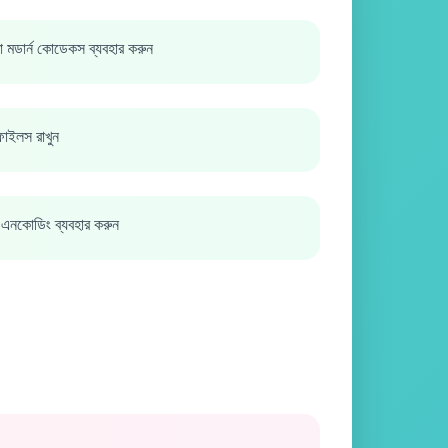
ডার্ন কোডেকস ব্যবহার করুন
াইলস রাখুন
স এনকোডিং ব্যবহার করুন