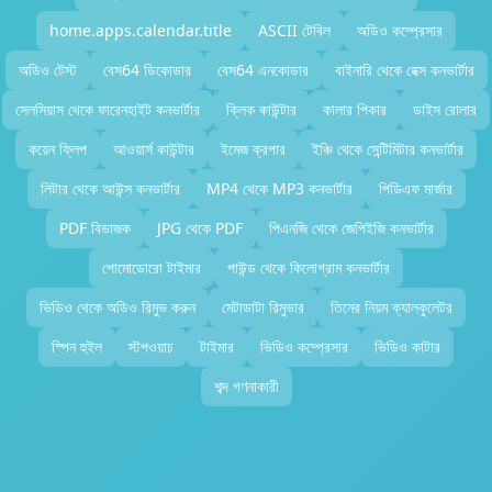
home.apps.calendar.title
ASCII টেবিল
অডিও কম্প্রেসার
অডিও টেস্ট
বেস64 ডিকোডার
বেস64 এনকোডার
বাইনারি থেকে হেক্স কনভার্টার
সেলসিয়াস থেকে ফারেনহাইট কনভার্টার
ক্লিক কাউন্টার
কালার পিকার
ডাইস রোলার
কয়েন ফ্লিপ
আওয়ার্স কাউন্টার
ইমেজ ক্রপার
ইঞ্চি থেকে সেন্টিমিটার কনভার্টার
লিটার থেকে আউন্স কনভার্টার
MP4 থেকে MP3 কনভার্টার
পিডিএফ মার্জার
PDF বিভাজক
JPG থেকে PDF
পিএনজি থেকে জেপিইজি কনভার্টার
পোমোডোরো টাইমার
পাউন্ড থেকে কিলোগ্রাম কনভার্টার
ভিডিও থেকে অডিও রিমুভ করুন
মেটাডাটা রিমুভার
তিনের নিয়ম ক্যালকুলেটর
স্পিন হুইল
স্টপওয়াচ
টাইমার
ভিডিও কম্প্রেসার
ভিডিও কাটার
শব্দ গণনাকারী