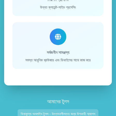
উন্নত ক্লায়েন্ট-সাইড প্রসেসিং
সর্বজনীন সামঞ্জস্য
সমস্ত আধুনিক ব্রাউজার এবং ডিভাইসের সাথে কাজ করে
আমাদের টুলস
বিনামূল্যে অনলাইন টুলস - উৎপাদনশীলতার জন্য উপকারী অ্যাপস