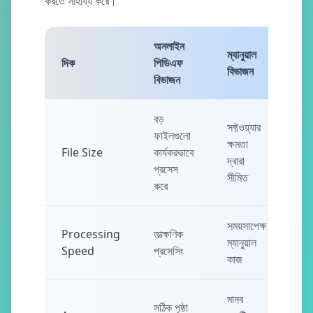
করতে সাহায্য করে।
অনলাইন
ম্যানুয়াল
দিক
পিডিএফ
বিভাজন
বিভাজন
বড়
সফ্টওয়্যার
ফাইলগুলো
ক্ষমতা
File Size
কার্যকরভাবে
দ্বারা
প্রসেস
সীমিত
করে
সময়সাপেক্ষ
Processing
তাত্ক্ষণিক
ম্যানুয়াল
Speed
প্রসেসিং
কাজ
মানব
সঠিক পৃষ্ঠা