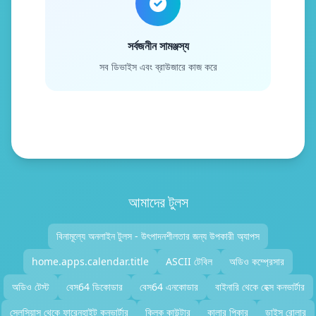
সর্বজনীন সামঞ্জস্য
সব ডিভাইস এবং ব্রাউজারে কাজ করে
আমাদের টুলস
বিনামূল্যে অনলাইন টুলস - উৎপাদনশীলতার জন্য উপকারী অ্যাপস
home.apps.calendar.title
ASCII টেবিল
অডিও কম্প্রেসার
অডিও টেস্ট
বেস64 ডিকোডার
বেস64 এনকোডার
বাইনারি থেকে হেক্স কনভার্টার
সেলসিয়াস থেকে ফারেনহাইট কনভার্টার
ক্লিক কাউন্টার
কালার পিকার
ডাইস রোলার