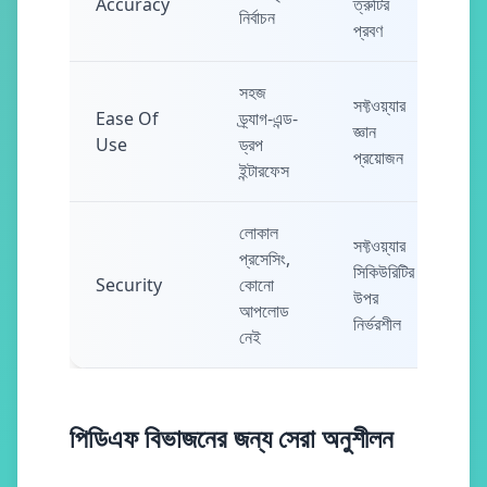
Accuracy
ত্রুটির
নির্বাচন
প্রবণ
সহজ
সফ্টওয়্যার
Ease Of
ড্র্যাগ-এন্ড-
জ্ঞান
Use
ড্রপ
প্রয়োজন
ইন্টারফেস
লোকাল
সফ্টওয়্যার
প্রসেসিং,
সিকিউরিটির
Security
কোনো
উপর
আপলোড
নির্ভরশীল
নেই
পিডিএফ বিভাজনের জন্য সেরা অনুশীলন