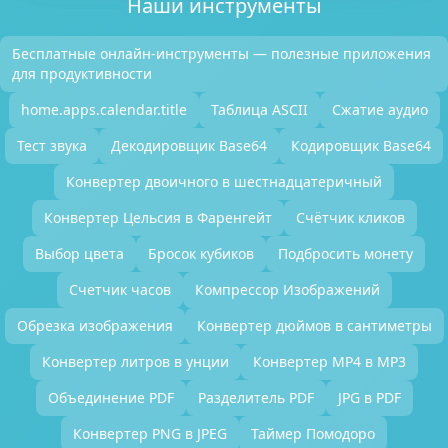
Наши инструменты
Бесплатные онлайн-инструменты — полезные приложения
для продуктивности
home.apps.calendar.title
Таблица ASCII
Сжатие аудио
Тест звука
Декодировщик Base64
Кодировщик Base64
Конвертер двоичного в шестнадцатеричный
Конвертер Цельсия в Фаренгейт
Счётчик кликов
Выбор цвета
Бросок кубиков
Подбросить монету
Счетчик часов
Компрессор Изображений
Обрезка изображения
Конвертер дюймов в сантиметры
Конвертер литров в унции
Конвертер MP4 в MP3
Объединение PDF
Разделитель PDF
JPG в PDF
Конвертер PNG в JPEG
Таймер Помодоро