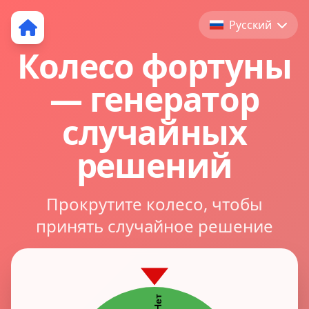
Русский
Колесо фортуны
— генератор
случайных
решений
Прокрутите колесо, чтобы
принять случайное решение