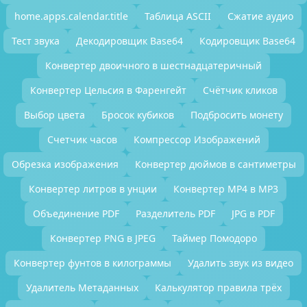
home.apps.calendar.title
Таблица ASCII
Сжатие аудио
Тест звука
Декодировщик Base64
Кодировщик Base64
Конвертер двоичного в шестнадцатеричный
Конвертер Цельсия в Фаренгейт
Счётчик кликов
Выбор цвета
Бросок кубиков
Подбросить монету
Счетчик часов
Компрессор Изображений
Обрезка изображения
Конвертер дюймов в сантиметры
Конвертер литров в унции
Конвертер MP4 в MP3
Объединение PDF
Разделитель PDF
JPG в PDF
Конвертер PNG в JPEG
Таймер Помодоро
Конвертер фунтов в килограммы
Удалить звук из видео
Удалитель Метаданных
Калькулятор правила трёх