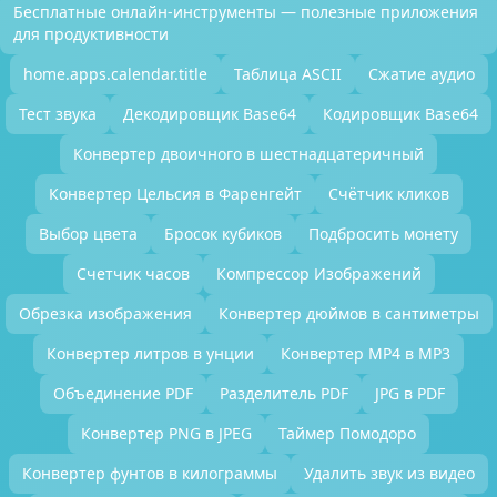
Бесплатные онлайн-инструменты — полезные приложения
для продуктивности
home.apps.calendar.title
Таблица ASCII
Сжатие аудио
Тест звука
Декодировщик Base64
Кодировщик Base64
Конвертер двоичного в шестнадцатеричный
Конвертер Цельсия в Фаренгейт
Счётчик кликов
Выбор цвета
Бросок кубиков
Подбросить монету
Счетчик часов
Компрессор Изображений
Обрезка изображения
Конвертер дюймов в сантиметры
Конвертер литров в унции
Конвертер MP4 в MP3
Объединение PDF
Разделитель PDF
JPG в PDF
Конвертер PNG в JPEG
Таймер Помодоро
Конвертер фунтов в килограммы
Удалить звук из видео