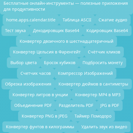
Бесплатные онлайн-инструменты — полезные приложения
для продуктивности
home.apps.calendar.title
Таблица ASCII
Сжатие аудио
Тест звука
Декодировщик Base64
Кодировщик Base64
Конвертер двоичного в шестнадцатеричный
Конвертер Цельсия в Фаренгейт
Счётчик кликов
Выбор цвета
Бросок кубиков
Подбросить монету
Счетчик часов
Компрессор Изображений
Обрезка изображения
Конвертер дюймов в сантиметры
Конвертер литров в унции
Конвертер MP4 в MP3
Объединение PDF
Разделитель PDF
JPG в PDF
Конвертер PNG в JPEG
Таймер Помодоро
Конвертер фунтов в килограммы
Удалить звук из видео