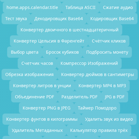
home.apps.calendar.title
Таблица ASCII
Сжатие аудио
Тест звука
Декодировщик Base64
Кодировщик Base64
Конвертер двоичного в шестнадцатеричный
Конвертер Цельсия в Фаренгейт
Счётчик кликов
Выбор цвета
Бросок кубиков
Подбросить монету
Счетчик часов
Компрессор Изображений
Обрезка изображения
Конвертер дюймов в сантиметры
Конвертер литров в унции
Конвертер MP4 в MP3
Объединение PDF
Разделитель PDF
JPG в PDF
Конвертер PNG в JPEG
Таймер Помодоро
Конвертер фунтов в килограммы
Удалить звук из видео
Удалитель Метаданных
Калькулятор правила трёх