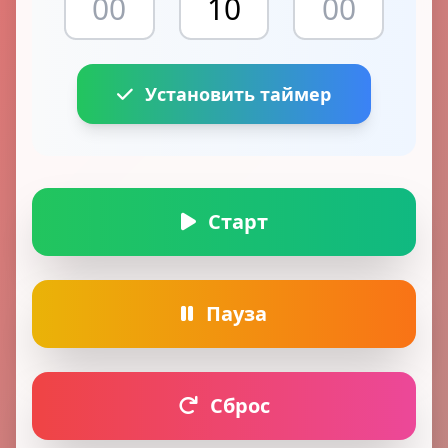
Установить таймер
Старт
Пауза
Сброс