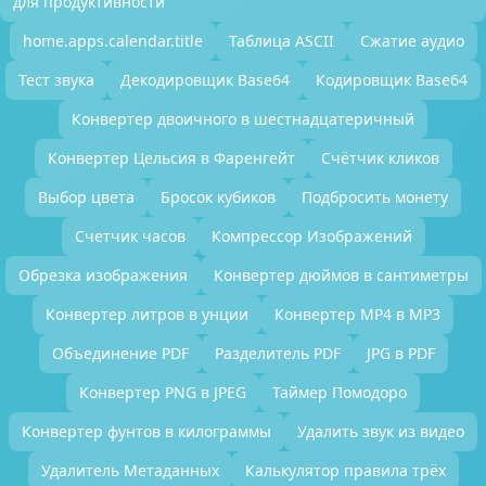
для продуктивности
home.apps.calendar.title
Таблица ASCII
Сжатие аудио
Тест звука
Декодировщик Base64
Кодировщик Base64
Конвертер двоичного в шестнадцатеричный
Конвертер Цельсия в Фаренгейт
Счётчик кликов
Выбор цвета
Бросок кубиков
Подбросить монету
Счетчик часов
Компрессор Изображений
Обрезка изображения
Конвертер дюймов в сантиметры
Конвертер литров в унции
Конвертер MP4 в MP3
Объединение PDF
Разделитель PDF
JPG в PDF
Конвертер PNG в JPEG
Таймер Помодоро
Конвертер фунтов в килограммы
Удалить звук из видео
Удалитель Метаданных
Калькулятор правила трёх