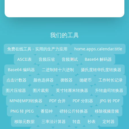
我们的工具
免费在线工具 - 实用的生产力应用
home.apps.calendar.title
ASCII表
音频压缩
音频测试
Base64 解码器
Base64 编码器
二进制转十六进制
摄氏度转华氏度转换器
点击计数器
颜色选择器
掷骰器
抛硬币
工作时长记录
图片压缩器
图片裁剪
英寸转厘米转换器
升转盎司转换器
MP4转MP3转换器
PDF 合并
PDF 分割器
JPG 转 PDF
PNG 转 JPEG
番茄钟
磅转公斤转换器
移除视频音频
移除元数据
三率法计算器
转盘
秒表
定时器