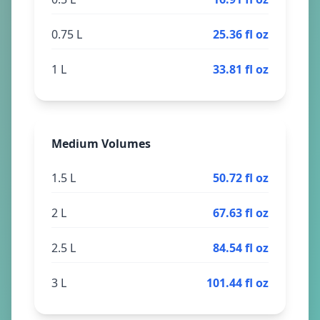
0.75 L
25.36 fl oz
1 L
33.81 fl oz
Medium Volumes
1.5 L
50.72 fl oz
2 L
67.63 fl oz
2.5 L
84.54 fl oz
3 L
101.44 fl oz