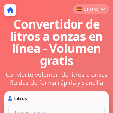
Español
Convertidor de
litros a onzas en
línea - Volumen
gratis
Convierte volumen de litros a onzas
fluidas de forma rápida y sencilla
Litros