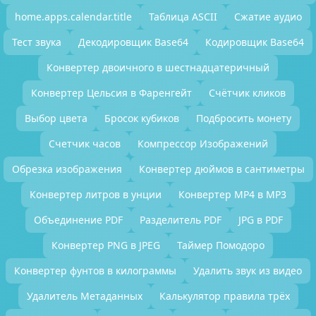
home.apps.calendar.title
Таблица ASCII
Сжатие аудио
Тест звука
Декодировщик Base64
Кодировщик Base64
Конвертер двоичного в шестнадцатеричный
Конвертер Цельсия в Фаренгейт
Счётчик кликов
Выбор цвета
Бросок кубиков
Подбросить монету
Счетчик часов
Компрессор Изображений
Обрезка изображения
Конвертер дюймов в сантиметры
Конвертер литров в унции
Конвертер MP4 в MP3
Объединение PDF
Разделитель PDF
JPG в PDF
Конвертер PNG в JPEG
Таймер Помодоро
Конвертер фунтов в килограммы
Удалить звук из видео
Удалитель Метаданных
Калькулятор правила трёх