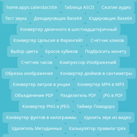
home.apps.calendar.title
Таблица ASCII
Сжатие аудио
Тест звука
Декодировщик Base64
Кодировщик Base64
Конвертер двоичного в шестнадцатеричный
Конвертер Цельсия в Фаренгейт
Счётчик кликов
Выбор цвета
Бросок кубиков
Подбросить монету
Счетчик часов
Компрессор Изображений
Обрезка изображения
Конвертер дюймов в сантиметры
Конвертер литров в унции
Конвертер MP4 в MP3
Объединение PDF
Разделитель PDF
JPG в PDF
Конвертер PNG в JPEG
Таймер Помодоро
Конвертер фунтов в килограммы
Удалить звук из видео
Удалитель Метаданных
Калькулятор правила трёх