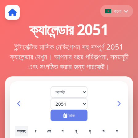
বাংলা
ক্যালেন্ডার 2051
ইন্টারেক্টিভ মাসিক নেভিগেশন সহ সম্পূর্ণ 2051
ক্যালেন্ডার দেখুন। আপনার বছর পরিকল্পনা, সময়সূচী
এবং সংগঠিত করার জন্য পারফেক্ট।
আজ
সপ্তাহ