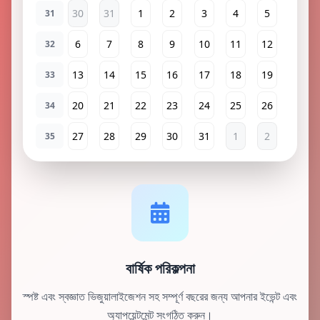
30
31
1
2
3
4
5
31
6
7
8
9
10
11
12
32
13
14
15
16
17
18
19
33
20
21
22
23
24
25
26
34
27
28
29
30
31
1
2
35
বার্ষিক পরিকল্পনা
স্পষ্ট এবং স্বজ্ঞাত ভিজুয়ালাইজেশন সহ সম্পূর্ণ বছরের জন্য আপনার ইভেন্ট এবং
অ্যাপয়েন্টমেন্ট সংগঠিত করুন।