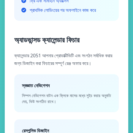
ফ্রি এবং সীমাহীন অ্যাক্সেস
প্রাথমিক লোডিংয়ের পর অফলাইনে কাজ করে
অ্যাডভান্সড ক্যালেন্ডার ফিচার
ক্যালেন্ডার 2051 আপনার প্রোডাক্টিভিটি এবং সংগঠন সর্বাধিক করার
জন্য ডিজাইন করা ফিচারের সম্পূর্ণ রেঞ্জ অফার করে।
স্বজ্ঞাত নেভিগেশন
সিম্পল নেভিগেশন বাটন এক ক্লিকে মাসের মধ্যে সুইচ করার অনুমতি
দেয়, ভিউ সংগঠিত রাখে।
রেসপন্সিভ ডিজাইন