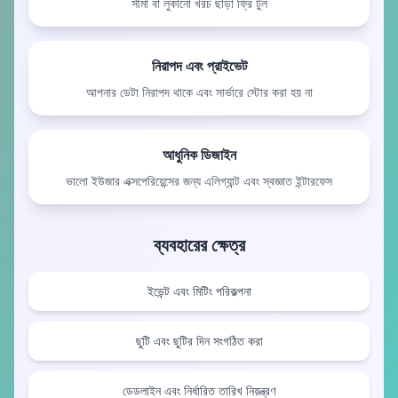
সীমা বা লুকানো খরচ ছাড়া ফ্রি টুল
নিরাপদ এবং প্রাইভেট
আপনার ডেটা নিরাপদ থাকে এবং সার্ভারে স্টোর করা হয় না
আধুনিক ডিজাইন
ভালো ইউজার এক্সপেরিয়েন্সের জন্য এলিগ্যান্ট এবং স্বজ্ঞাত ইন্টারফেস
ব্যবহারের ক্ষেত্র
ইভেন্ট এবং মিটিং পরিকল্পনা
ছুটি এবং ছুটির দিন সংগঠিত করা
ডেডলাইন এবং নির্ধারিত তারিখ নিয়ন্ত্রণ