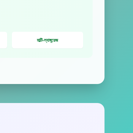
মাল্টি-ল্যাঙ্গুয়েজ