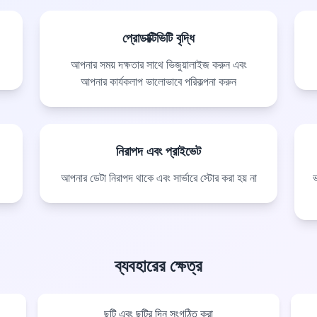
প্রোডাক্টিভিটি বৃদ্ধি
আপনার সময় দক্ষতার সাথে ভিজুয়ালাইজ করুন এবং
আপনার কার্যকলাপ ভালোভাবে পরিকল্পনা করুন
নিরাপদ এবং প্রাইভেট
আপনার ডেটা নিরাপদ থাকে এবং সার্ভারে স্টোর করা হয় না
ভ
ব্যবহারের ক্ষেত্র
ছুটি এবং ছুটির দিন সংগঠিত করা