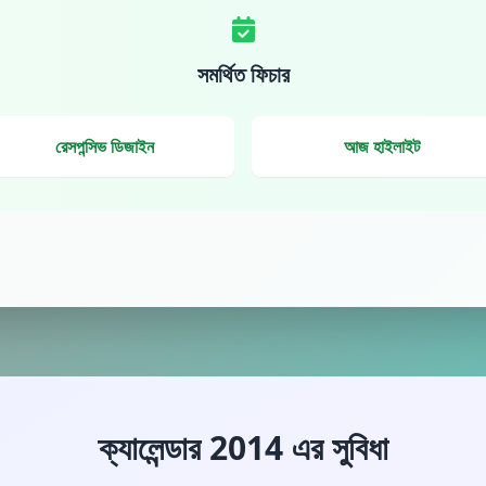
সমর্থিত ফিচার
রেসপন্সিভ ডিজাইন
আজ হাইলাইট
ক্যালেন্ডার 2014 এর সুবিধা