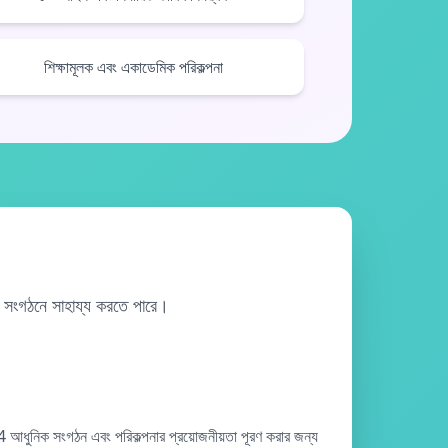
শিক্ষামূলক এবং একাডেমিক পরিকল্পনা
িন সংগঠনে সাহায্য করতে পারে।
014 আধুনিক সংগঠন এবং পরিকল্পনার প্রয়োজনীয়তা পূরণ করার জন্য