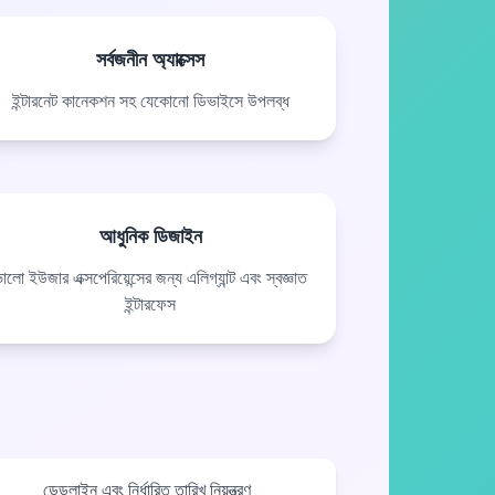
সর্বজনীন অ্যাক্সেস
ইন্টারনেট কানেকশন সহ যেকোনো ডিভাইসে উপলব্ধ
আধুনিক ডিজাইন
ালো ইউজার এক্সপেরিয়েন্সের জন্য এলিগ্যান্ট এবং স্বজ্ঞাত
ইন্টারফেস
ডেডলাইন এবং নির্ধারিত তারিখ নিয়ন্ত্রণ