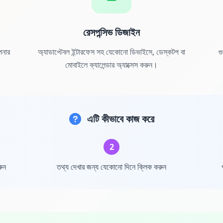
রেসপন্সিভ ডিজাইন
পনার
অ্যাডাপ্টেবল ইন্টারফেস সহ যেকোনো ডিভাইসে, ডেস্কটপ বা
গ
মোবাইলে ক্যালেন্ডার অ্যাক্সেস করুন।
এটি কীভাবে কাজ করে
2
রুন
তথ্য দেখার জন্য যেকোনো দিনে ক্লিক করুন