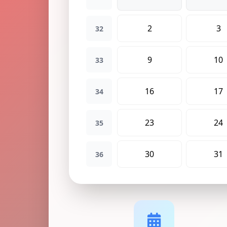
2
3
32
9
10
33
16
17
34
23
24
35
30
31
36