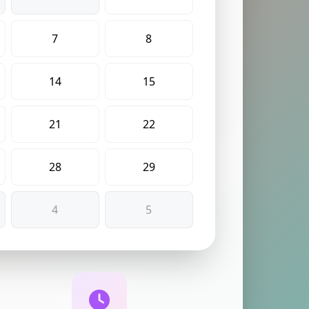
7
8
14
15
21
22
28
29
4
5