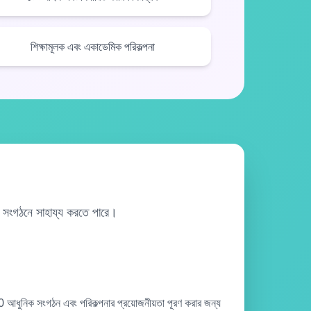
শিক্ষামূলক এবং একাডেমিক পরিকল্পনা
িন সংগঠনে সাহায্য করতে পারে।
020 আধুনিক সংগঠন এবং পরিকল্পনার প্রয়োজনীয়তা পূরণ করার জন্য