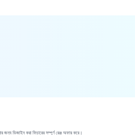
ার জন্য ডিজাইন করা ফিচারের সম্পূর্ণ রেঞ্জ অফার করে।