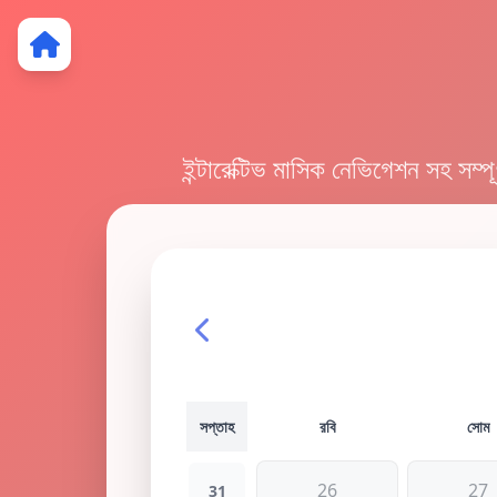
ইন্টারেক্টিভ মাসিক নেভিগেশন সহ সম্
সপ্তাহ
26
27
31