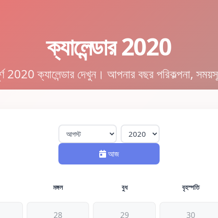
ক্যালেন্ডার 2020
পূর্ণ 2020 ক্যালেন্ডার দেখুন। আপনার বছর পরিকল্পনা, সময়
আজ
28
29
30