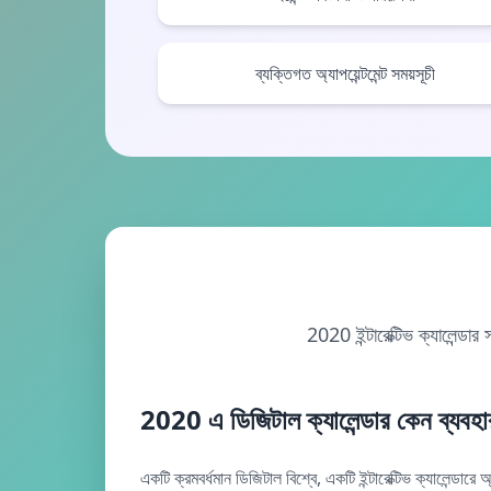
ব্যক্তিগত অ্যাপয়েন্টমেন্ট সময়সূচী
2020 ইন্টারেক্টিভ ক্যালেন্ড
2020 এ ডিজিটাল ক্যালেন্ডার কেন ব্যবহ
একটি ক্রমবর্ধমান ডিজিটাল বিশ্বে, একটি ইন্টারেক্টিভ ক্যালেন্ড