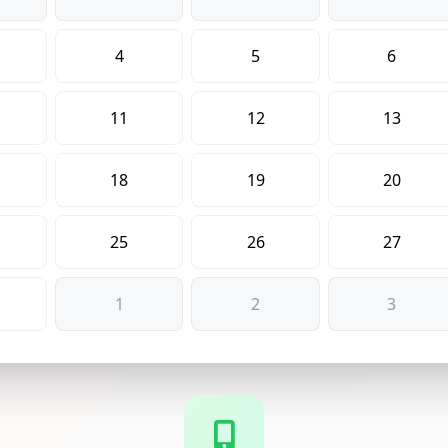
4
5
6
11
12
13
18
19
20
25
26
27
1
2
3