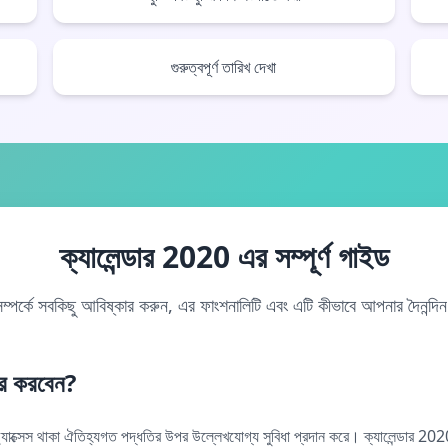
গুরুত্বপূর্ণ তারিখ দেখা
ক্যালেন্ডার 2020 এর সম্পূর্ণ গাইড
ার সম্পর্কে সবকিছু আবিষ্কার করুন, এর ফাংশনালিটি এবং এটি কীভাবে আপনার দৈনন্দ
ার করবেন?
ারে অ্যাক্সেস থাকা ঐতিহ্যগত পদ্ধতির উপর উল্লেখযোগ্য সুবিধা প্রদান করে। ক্যালেন্ডার 2