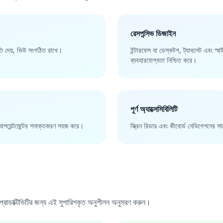
রেসপন্সিভ ডিজাইন
তি দেয়, ভিউ সংগঠিত রাখে।
ইন্টারফেস যা ডেস্কটপ, ট্যাবলেট এবং স্ম
ব্যবহারযোগ্যতা নিশ্চিত করে।
পূর্ণ অ্যাক্সেসিবিলিটি
অ্যাপয়েন্টমেন্টের শনাক্তকরণ সহজ করে।
স্ক্রিন রিডার এবং কীবোর্ড নেভিগেশনের সাথে স
প্রোডাক্টিভিটির জন্য এই সুপারিশকৃত অনুশীলন অনুসরণ করুন।