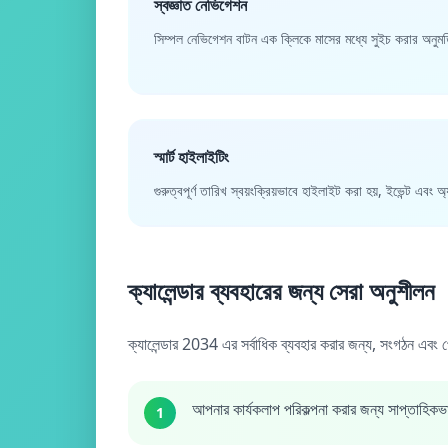
স্বজ্ঞাত নেভিগেশন
সিম্পল নেভিগেশন বাটন এক ক্লিকে মাসের মধ্যে সুইচ করার অনুম
স্মার্ট হাইলাইটিং
গুরুত্বপূর্ণ তারিখ স্বয়ংক্রিয়ভাবে হাইলাইট করা হয়, ইভেন্ট এবং 
ক্যালেন্ডার ব্যবহারের জন্য সেরা অনুশীলন
ক্যালেন্ডার 2034 এর সর্বাধিক ব্যবহার করার জন্য, সংগঠন এবং 
আপনার কার্যকলাপ পরিকল্পনা করার জন্য সাপ্তাহিকভা
1