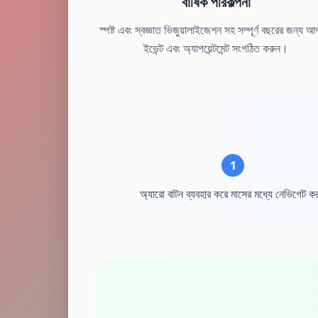
বার্ষিক পরিকল্পনা
স্পষ্ট এবং স্বজ্ঞাত ভিজুয়ালাইজেশন সহ সম্পূর্ণ বছরের জন্য আ
ইভেন্ট এবং অ্যাপয়েন্টমেন্ট সংগঠিত করুন।
1
অ্যারো বাটন ব্যবহার করে মাসের মধ্যে নেভিগেট ক