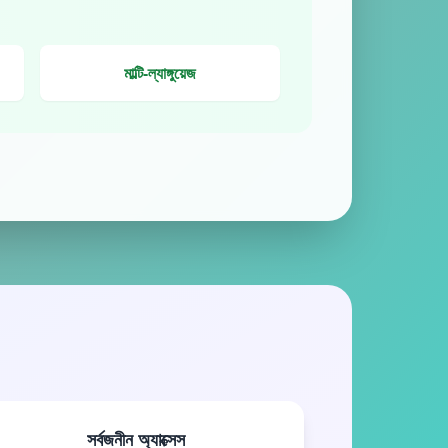
মাল্টি-ল্যাঙ্গুয়েজ
সর্বজনীন অ্যাক্সেস