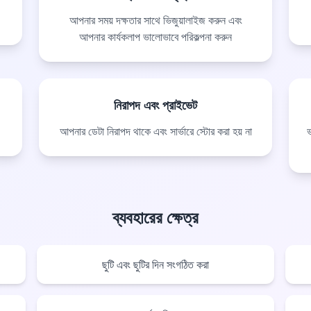
আপনার সময় দক্ষতার সাথে ভিজুয়ালাইজ করুন এবং
আপনার কার্যকলাপ ভালোভাবে পরিকল্পনা করুন
নিরাপদ এবং প্রাইভেট
আপনার ডেটা নিরাপদ থাকে এবং সার্ভারে স্টোর করা হয় না
ভ
ব্যবহারের ক্ষেত্র
ছুটি এবং ছুটির দিন সংগঠিত করা