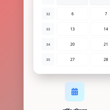
6
7
32
13
14
33
20
21
34
27
28
35