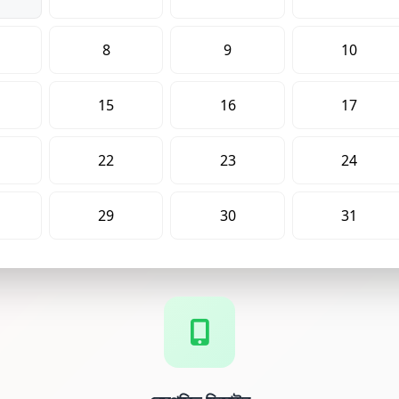
8
9
10
15
16
17
22
23
24
29
30
31