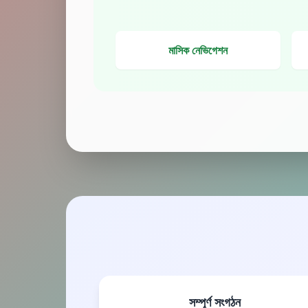
মাসিক নেভিগেশন
সম্পূর্ণ সংগঠন