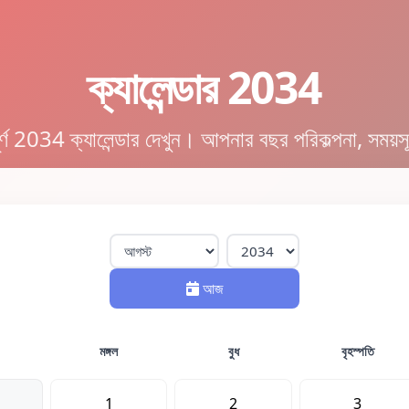
ক্যালেন্ডার 2034
পূর্ণ 2034 ক্যালেন্ডার দেখুন। আপনার বছর পরিকল্পনা, সময়
আজ
1
2
3