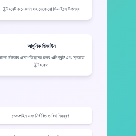
ইন্টারনেট কানেকশন সহ যেকোনো ডিভাইসে উপলব্ধ
আধুনিক ডিজাইন
ালো ইউজার এক্সপেরিয়েন্সের জন্য এলিগ্যান্ট এবং স্বজ্ঞাত
ইন্টারফেস
ডেডলাইন এবং নির্ধারিত তারিখ নিয়ন্ত্রণ