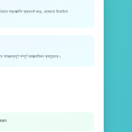
ার্টফোনে পারফেক্টলি অ্যাডাপ্ট করে, যেকোনো ডিভাইসে
ামঞ্জস্যপূর্ণ সম্পূর্ণ অ্যাক্সেসিবল ক্যালেন্ডার।
 করুন