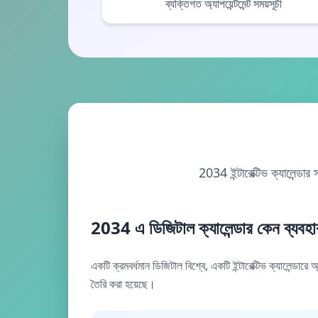
ব্যক্তিগত অ্যাপয়েন্টমেন্ট সময়সূচী
2034 ইন্টারেক্টিভ ক্যালেন্ড
2034 এ ডিজিটাল ক্যালেন্ডার কেন ব্যবহ
একটি ক্রমবর্ধমান ডিজিটাল বিশ্বে, একটি ইন্টারেক্টিভ ক্যালেন্ড
তৈরি করা হয়েছে।