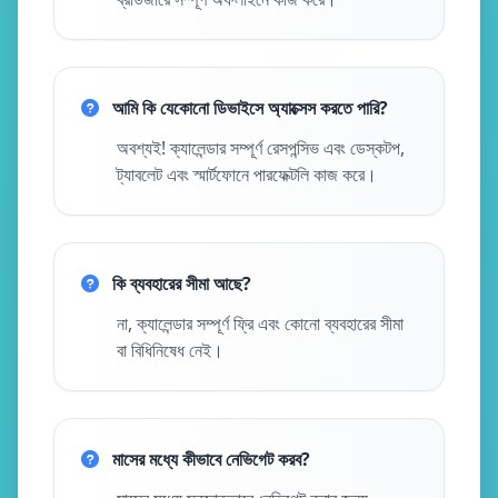
আমি কি যেকোনো ডিভাইসে অ্যাক্সেস করতে পারি?
অবশ্যই! ক্যালেন্ডার সম্পূর্ণ রেসপন্সিভ এবং ডেস্কটপ,
ট্যাবলেট এবং স্মার্টফোনে পারফেক্টলি কাজ করে।
কি ব্যবহারের সীমা আছে?
না, ক্যালেন্ডার সম্পূর্ণ ফ্রি এবং কোনো ব্যবহারের সীমা
বা বিধিনিষেধ নেই।
মাসের মধ্যে কীভাবে নেভিগেট করব?