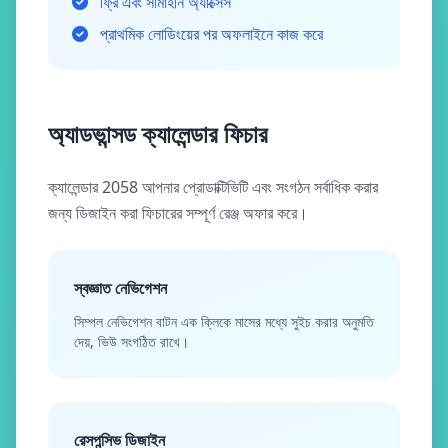
ফ্রি এবং সীমাহীন অ্যাক্সেস
প্রাথমিক লোডিংয়ের পর অফলাইনে কাজ করে
অ্যাডভান্সড ক্যালেন্ডার ফিচার
ক্যালেন্ডার 2058 আপনার প্রোডাক্টিভিটি এবং সংগঠন সর্বাধিক করার
জন্য ডিজাইন করা ফিচারের সম্পূর্ণ রেঞ্জ অফার করে।
স্বজ্ঞাত নেভিগেশন
সিম্পল নেভিগেশন বাটন এক ক্লিকে মাসের মধ্যে সুইচ করার অনুমতি
দেয়, ভিউ সংগঠিত রাখে।
রেসপন্সিভ ডিজাইন