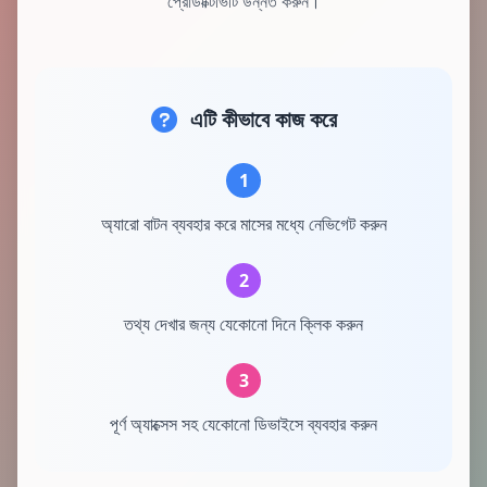
প্রোডাক্টিভিটি উন্নত করুন।
এটি কীভাবে কাজ করে
1
অ্যারো বাটন ব্যবহার করে মাসের মধ্যে নেভিগেট করুন
2
তথ্য দেখার জন্য যেকোনো দিনে ক্লিক করুন
3
পূর্ণ অ্যাক্সেস সহ যেকোনো ডিভাইসে ব্যবহার করুন