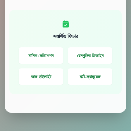
সমর্থিত ফিচার
মাসিক নেভিগেশন
রেসপন্সিভ ডিজাইন
আজ হাইলাইট
মাল্টি-ল্যাঙ্গুয়েজ