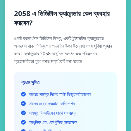
2058 এ ডিজিটাল ক্যালেন্ডার কেন ব্যবহার
করবেন?
একটি ক্রমবর্ধমান ডিজিটাল বিশ্বে, একটি ইন্টারেক্টিভ ক্যালেন্ডারে
অ্যাক্সেস থাকা ঐতিহ্যগত পদ্ধতির উপর উল্লেখযোগ্য সুবিধা প্রদান
করে। ক্যালেন্ডার 2058 আধুনিক সংগঠন এবং পরিকল্পনার
প্রয়োজনীয়তা পূরণ করার জন্য তৈরি করা হয়েছে।
প্রধান সুবিধা:
বছরের সমস্ত দিনের স্পষ্ট ভিজুয়ালাইজেশন
মাসের মধ্যে স্বজ্ঞাত নেভিগেশন
সমস্ত ডিভাইসের সাথে সামঞ্জস্য
আধুনিক এবং রেসপন্সিভ ইন্টারফেস