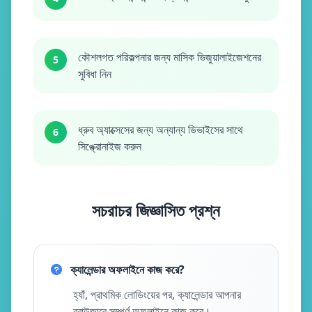
কৌশলগত পরিকল্পনার জন্য মাসিক ভিজুয়ালাইজেশনের
5
সুবিধা নিন
ধ্রুব অ্যাক্সেসের জন্য অন্যান্য ডিভাইসের সাথে
6
সিঙ্ক্রোনাইজ করুন
সচরাচর জিজ্ঞাসিত প্রশ্ন
ক্যালেন্ডার অফলাইনে কাজ করে?
হ্যাঁ, প্রাথমিক লোডিংয়ের পর, ক্যালেন্ডার আপনার
ব্রাউজারে সম্পূর্ণ অফলাইনে কাজ করে।