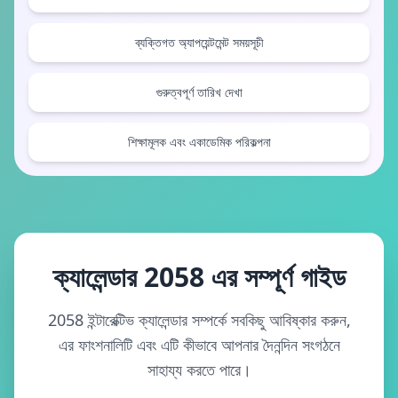
ব্যক্তিগত অ্যাপয়েন্টমেন্ট সময়সূচী
গুরুত্বপূর্ণ তারিখ দেখা
শিক্ষামূলক এবং একাডেমিক পরিকল্পনা
ক্যালেন্ডার 2058 এর সম্পূর্ণ গাইড
2058 ইন্টারেক্টিভ ক্যালেন্ডার সম্পর্কে সবকিছু আবিষ্কার করুন,
এর ফাংশনালিটি এবং এটি কীভাবে আপনার দৈনন্দিন সংগঠনে
সাহায্য করতে পারে।