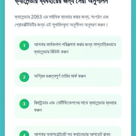
ক্যালেন্ডার ব্যবহারের জন্য সেরা অনুশীলন
ক্যালেন্ডার 2063 এর সর্বাধিক ব্যবহার করার জন্য, সংগঠন এবং
প্রোডাক্টিভিটির জন্য এই সুপারিশকৃত অনুশীলন অনুসরণ করুন।
আপনার কার্যকলাপ পরিকল্পনা করার জন্য সাপ্তাহিকভাবে
1
ক্যালেন্ডার রিভিউ করুন
অগ্রিম গুরুত্বপূর্ণ তারিখ মার্ক করুন
2
রিমাইন্ডার এবং নোটিফিকেশনের সাথে ক্যালেন্ডার ব্যবহার
3
করুন
আপনার অ্যাপয়েন্টমেন্ট সহ ক্যালেন্ডার আপডেট রাখুন
4