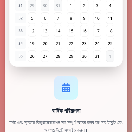
29
30
31
1
2
3
4
31
5
6
7
8
9
10
11
32
12
13
14
15
16
17
18
33
19
20
21
22
23
24
25
34
26
27
28
29
30
31
1
35
বার্ষিক পরিকল্পনা
স্পষ্ট এবং স্বজ্ঞাত ভিজুয়ালাইজেশন সহ সম্পূর্ণ বছরের জন্য আপনার ইভেন্ট এবং
অ্যাপয়েন্টমেন্ট সংগঠিত করুন।