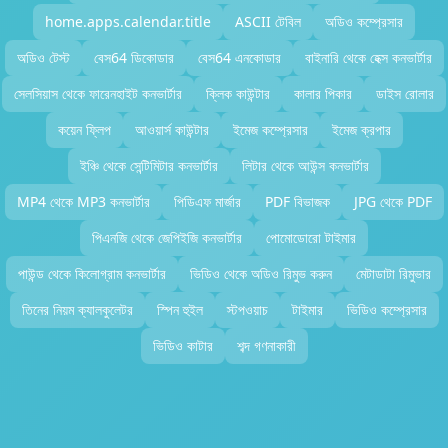
home.apps.calendar.title
ASCII টেবিল
অডিও কম্প্রেসার
অডিও টেস্ট
বেস64 ডিকোডার
বেস64 এনকোডার
বাইনারি থেকে হেক্স কনভার্টার
সেলসিয়াস থেকে ফারেনহাইট কনভার্টার
ক্লিক কাউন্টার
কালার পিকার
ডাইস রোলার
কয়েন ফ্লিপ
আওয়ার্স কাউন্টার
ইমেজ কম্প্রেসার
ইমেজ ক্রপার
ইঞ্চি থেকে সেন্টিমিটার কনভার্টার
লিটার থেকে আউন্স কনভার্টার
MP4 থেকে MP3 কনভার্টার
পিডিএফ মার্জার
PDF বিভাজক
JPG থেকে PDF
পিএনজি থেকে জেপিইজি কনভার্টার
পোমোডোরো টাইমার
পাউন্ড থেকে কিলোগ্রাম কনভার্টার
ভিডিও থেকে অডিও রিমুভ করুন
মেটাডাটা রিমুভার
তিনের নিয়ম ক্যালকুলেটর
স্পিন হুইল
স্টপওয়াচ
টাইমার
ভিডিও কম্প্রেসার
ভিডিও কাটার
শব্দ গণনাকারী