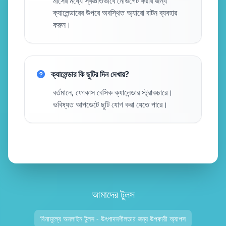
মাসের মধ্যে স্বজ্ঞাতভাবে নেভিগেট করার জন্য
ক্যালেন্ডারের উপরে অবস্থিত অ্যারো বাটন ব্যবহার
করুন।
ক্যালেন্ডার কি ছুটির দিন দেখায়?
বর্তমানে, ফোকাস বেসিক ক্যালেন্ডার স্ট্রাকচারে।
ভবিষ্যত আপডেটে ছুটি যোগ করা যেতে পারে।
আমাদের টুলস
বিনামূল্যে অনলাইন টুলস - উৎপাদনশীলতার জন্য উপকারী অ্যাপস