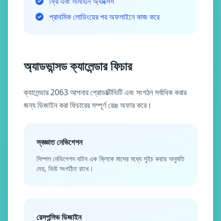
ফ্রি এবং সীমাহীন অ্যাক্সেস
প্রাথমিক লোডিংয়ের পর অফলাইনে কাজ করে
অ্যাডভান্সড ক্যালেন্ডার ফিচার
ক্যালেন্ডার 2063 আপনার প্রোডাক্টিভিটি এবং সংগঠন সর্বাধিক করার
জন্য ডিজাইন করা ফিচারের সম্পূর্ণ রেঞ্জ অফার করে।
স্বজ্ঞাত নেভিগেশন
সিম্পল নেভিগেশন বাটন এক ক্লিকে মাসের মধ্যে সুইচ করার অনুমতি
দেয়, ভিউ সংগঠিত রাখে।
রেসপন্সিভ ডিজাইন