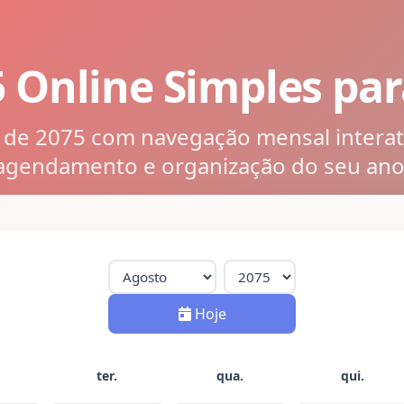
5 Online Simples pa
o de 2075 com navegação mensal interati
agendamento e organização do seu ano
Hoje