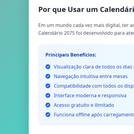
Por que Usar um Calendári
Em um mundo cada vez mais digital, ter ac
Calendário 2075 foi desenvolvido para a
Principais Benefícios:
Visualização clara de todos os dias
Navegação intuitiva entre meses
Compatibilidade com todos os disp
Interface moderna e responsiva
Acesso gratuito e ilimitado
Funciona offline após carregamento