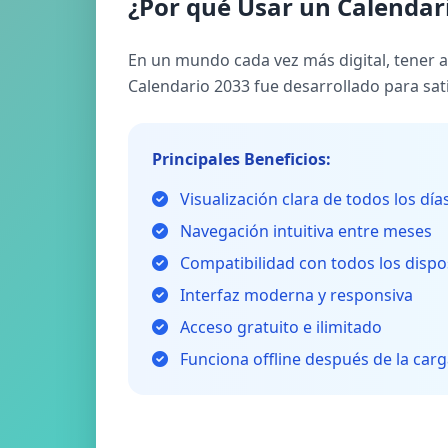
¿Por qué Usar un Calendari
En un mundo cada vez más digital, tener ac
Calendario 2033 fue desarrollado para sat
Principales Beneficios:
Visualización clara de todos los día
Navegación intuitiva entre meses
Compatibilidad con todos los dispo
Interfaz moderna y responsiva
Acceso gratuito e ilimitado
Funciona offline después de la carga