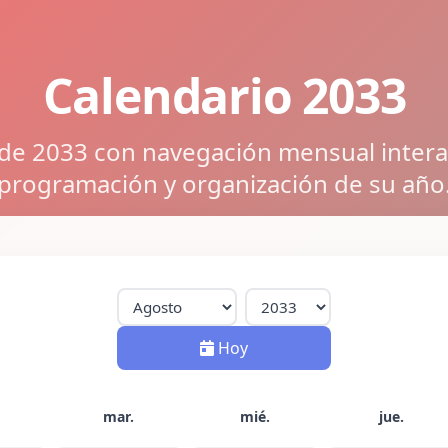
Calendario 2033
 de 2033 con navegación mensual interact
programación y organización de su año
Hoy