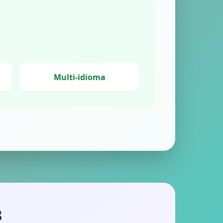
Multi-idioma
3