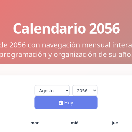
Calendario 2056
 de 2056 con navegación mensual interact
programación y organización de su año
Hoy