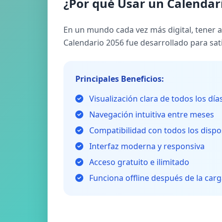
¿Por qué Usar un Calendari
En un mundo cada vez más digital, tener ac
Calendario 2056 fue desarrollado para sat
Principales Beneficios:
Visualización clara de todos los día
Navegación intuitiva entre meses
Compatibilidad con todos los dispo
Interfaz moderna y responsiva
Acceso gratuito e ilimitado
Funciona offline después de la carga