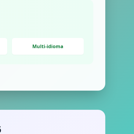
Multi-idioma
6