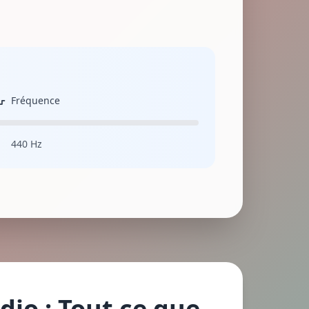
Fréquence
440 Hz
io : Tout ce que