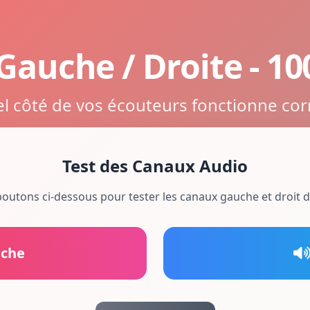
 Gauche / Droite - 1
el côté de vos écouteurs fonctionne co
Test des Canaux Audio
 boutons ci-dessous pour tester les canaux gauche et droit 
uche