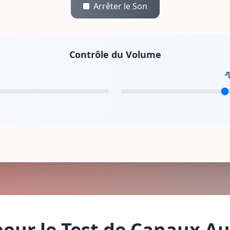
Arrêter le Son
Contrôle du Volume
our le Test de Canaux Aud