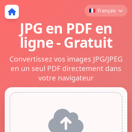
Français
JPG en PDF en
ligne - Gratuit
Convertissez vos images JPG/JPEG
en un seul PDF directement dans
votre navigateur