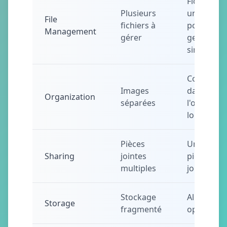
Fichier
Plusieurs
unique
File
fichiers à
pour une
Management
gérer
gestion
simplifiée
Contenu
Images
dans
Organization
séparées
l'ordre
logique
Pièces
Une seule
Sharing
jointes
pièce
multiples
jointe PDF
Stockage
Allocation
Storage
fragmenté
optimisée