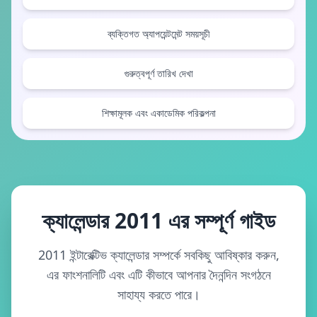
ব্যক্তিগত অ্যাপয়েন্টমেন্ট সময়সূচী
গুরুত্বপূর্ণ তারিখ দেখা
শিক্ষামূলক এবং একাডেমিক পরিকল্পনা
ক্যালেন্ডার 2011 এর সম্পূর্ণ গাইড
2011 ইন্টারেক্টিভ ক্যালেন্ডার সম্পর্কে সবকিছু আবিষ্কার করুন,
এর ফাংশনালিটি এবং এটি কীভাবে আপনার দৈনন্দিন সংগঠনে
সাহায্য করতে পারে।