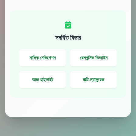
সমর্থিত ফিচার
মাসিক নেভিগেশন
রেসপন্সিভ ডিজাইন
আজ হাইলাইট
মাল্টি-ল্যাঙ্গুয়েজ