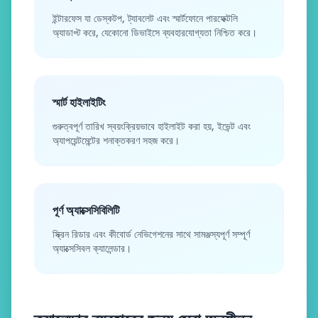
ইন্টারফেস যা ডেস্কটপ, ট্যাবলেট এবং স্মার্টফোনে পারফেক্টলি
অ্যাডাপ্ট করে, যেকোনো ডিভাইসে ব্যবহারযোগ্যতা নিশ্চিত করে।
স্মার্ট হাইলাইটিং
গুরুত্বপূর্ণ তারিখ স্বয়ংক্রিয়ভাবে হাইলাইট করা হয়, ইভেন্ট এবং
অ্যাপয়েন্টমেন্টের শনাক্তকরণ সহজ করে।
পূর্ণ অ্যাক্সেসিবিলিটি
স্ক্রিন রিডার এবং কীবোর্ড নেভিগেশনের সাথে সামঞ্জস্যপূর্ণ সম্পূর্ণ
অ্যাক্সেসিবল ক্যালেন্ডার।