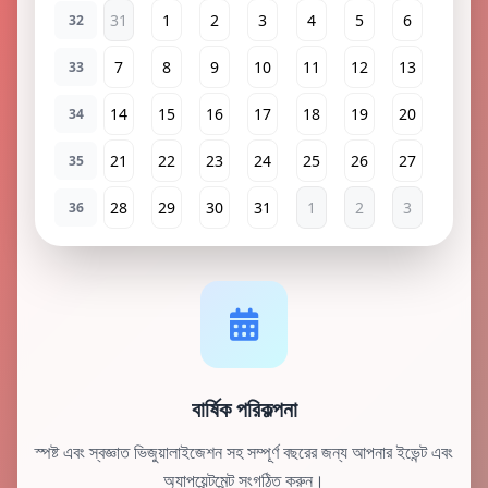
31
1
2
3
4
5
6
32
7
8
9
10
11
12
13
33
14
15
16
17
18
19
20
34
21
22
23
24
25
26
27
35
28
29
30
31
1
2
3
36
বার্ষিক পরিকল্পনা
স্পষ্ট এবং স্বজ্ঞাত ভিজুয়ালাইজেশন সহ সম্পূর্ণ বছরের জন্য আপনার ইভেন্ট এবং
অ্যাপয়েন্টমেন্ট সংগঠিত করুন।