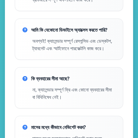
আমি কি যেকোনো ডিভাইসে অ্যাক্সেস করতে পারি?
অবশ্যই! ক্যালেন্ডার সম্পূর্ণ রেসপন্সিভ এবং ডেস্কটপ,
ট্যাবলেট এবং স্মার্টফোনে পারফেক্টলি কাজ করে।
কি ব্যবহারের সীমা আছে?
না, ক্যালেন্ডার সম্পূর্ণ ফ্রি এবং কোনো ব্যবহারের সীমা
বা বিধিনিষেধ নেই।
মাসের মধ্যে কীভাবে নেভিগেট করব?