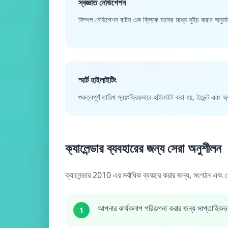
স্বজ্ঞাত নেভিগেশন
সিম্পল নেভিগেশন বাটন এক ক্লিকে মাসের মধ্যে সুইচ করার অনুম
স্মার্ট হাইলাইটিং
গুরুত্বপূর্ণ তারিখ স্বয়ংক্রিয়ভাবে হাইলাইট করা হয়, ইভেন্ট এবং 
ক্যালেন্ডার ব্যবহারের জন্য সেরা অনুশীলন
ক্যালেন্ডার 2010 এর সর্বাধিক ব্যবহার করার জন্য, সংগঠন এবং 
আপনার কার্যকলাপ পরিকল্পনা করার জন্য সাপ্তাহিকভা
1