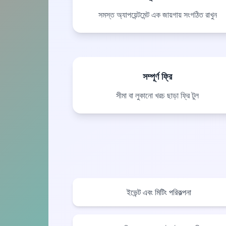
সমস্ত অ্যাপয়েন্টমেন্ট এক জায়গায় সংগঠিত রাখুন
সম্পূর্ণ ফ্রি
সীমা বা লুকানো খরচ ছাড়া ফ্রি টুল
ইভেন্ট এবং মিটিং পরিকল্পনা