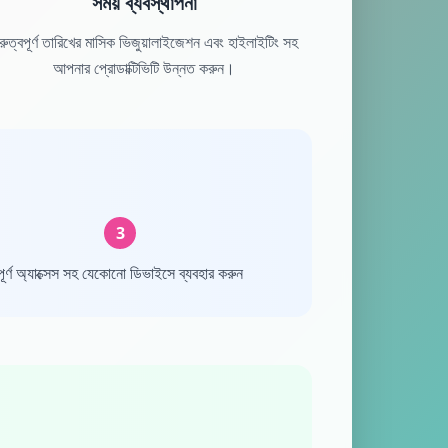
সময় ব্যবস্থাপনা
ুরুত্বপূর্ণ তারিখের মাসিক ভিজুয়ালাইজেশন এবং হাইলাইটিং সহ
আপনার প্রোডাক্টিভিটি উন্নত করুন।
3
পূর্ণ অ্যাক্সেস সহ যেকোনো ডিভাইসে ব্যবহার করুন