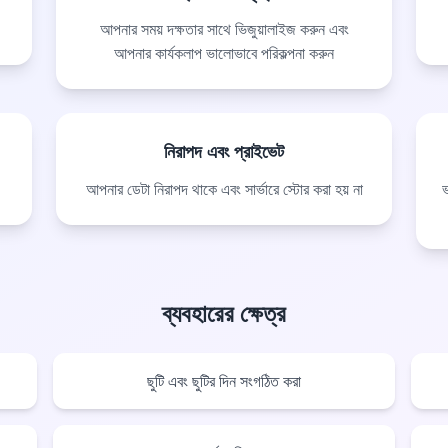
আপনার সময় দক্ষতার সাথে ভিজুয়ালাইজ করুন এবং
আপনার কার্যকলাপ ভালোভাবে পরিকল্পনা করুন
নিরাপদ এবং প্রাইভেট
আপনার ডেটা নিরাপদ থাকে এবং সার্ভারে স্টোর করা হয় না
ভ
ব্যবহারের ক্ষেত্র
ছুটি এবং ছুটির দিন সংগঠিত করা