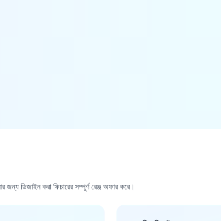
ার জন্য ডিজাইন করা ফিচারের সম্পূর্ণ রেঞ্জ অফার করে।