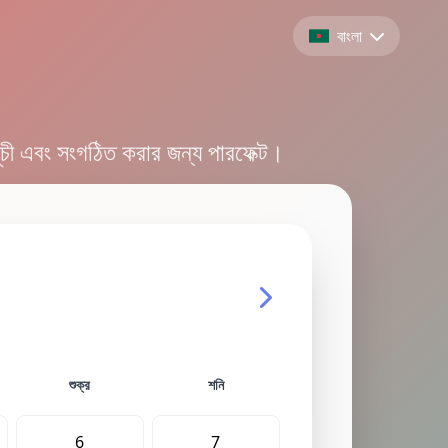
বাংলা
সূচী এবং সংগঠিত করার জন্য পারফেক্ট।
6
7