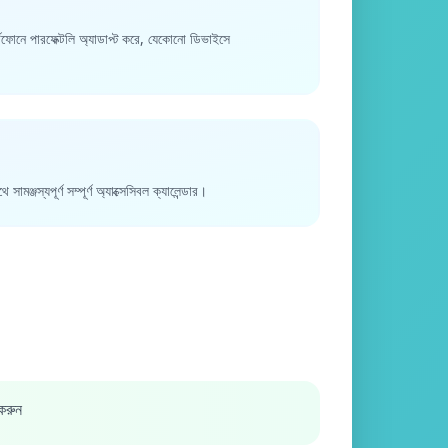
ার্টফোনে পারফেক্টলি অ্যাডাপ্ট করে, যেকোনো ডিভাইসে
ামঞ্জস্যপূর্ণ সম্পূর্ণ অ্যাক্সেসিবল ক্যালেন্ডার।
 করুন