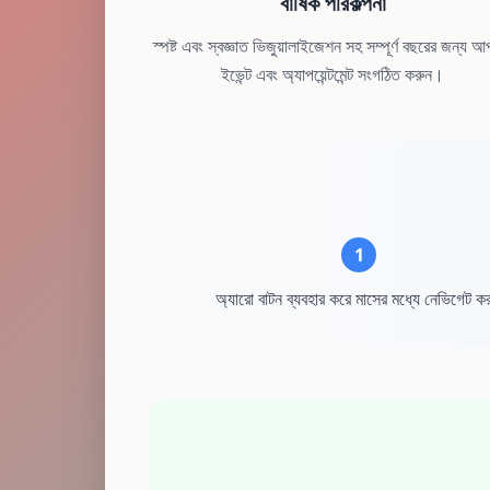
বার্ষিক পরিকল্পনা
স্পষ্ট এবং স্বজ্ঞাত ভিজুয়ালাইজেশন সহ সম্পূর্ণ বছরের জন্য আ
ইভেন্ট এবং অ্যাপয়েন্টমেন্ট সংগঠিত করুন।
1
অ্যারো বাটন ব্যবহার করে মাসের মধ্যে নেভিগেট ক