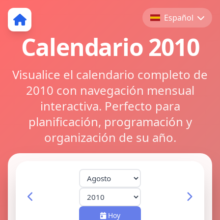
Español
Calendario 2010
Visualice el calendario completo de
2010 con navegación mensual
interactiva. Perfecto para
planificación, programación y
organización de su año.
Hoy