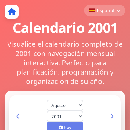
Español
Calendario 2001
Visualice el calendario completo de
2001 con navegación mensual
interactiva. Perfecto para
planificación, programación y
organización de su año.
Hoy